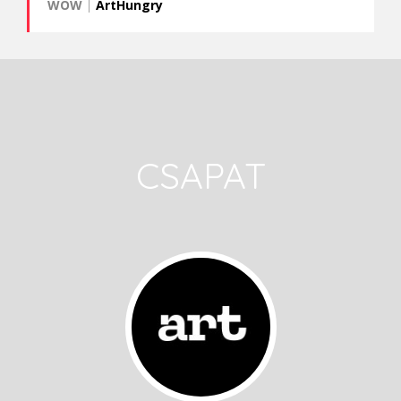
WOW
|
ArtHungry
CSAPAT