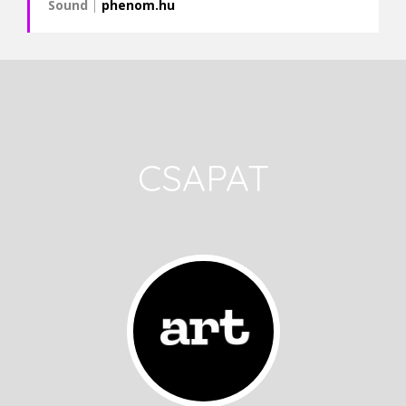
Sound
|
phenom.hu
CSAPAT