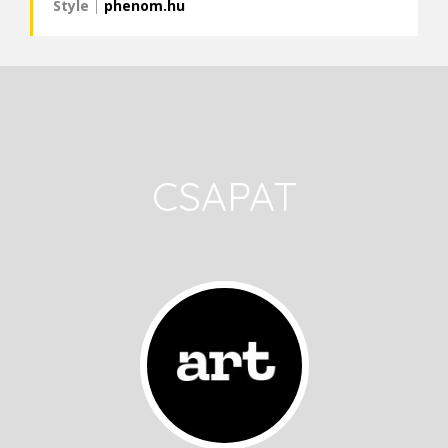
Style
|
phenom.hu
CSAPAT