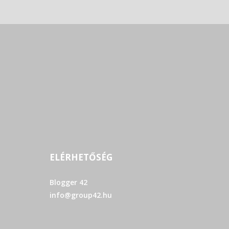
ELÉRHETŐSÉG
Blogger 42
info@group42.hu