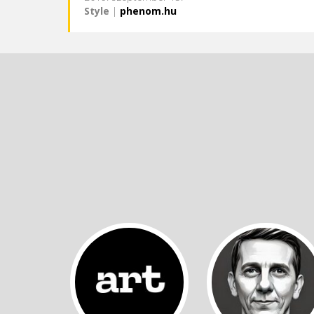
Style
|
phenom.hu