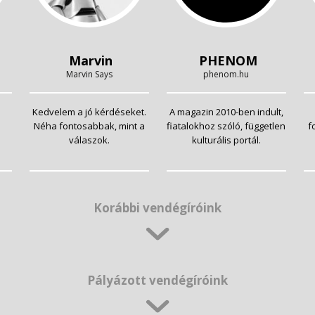
Marvin
PHENOM
Marvin Says
phenom.hu
Kedvelem a jó kérdéseket.
A magazin 2010-ben indult,
Néha fontosabbak, mint a
fiatalokhoz szóló, független
f
válaszok.
kulturális portál.
Korábbi vendégíróink
Pályázott vendégíróink