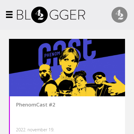
PhenomCast #2
2022. november 19.