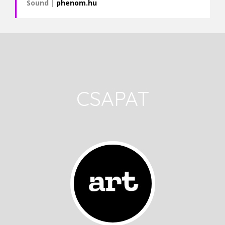
Sound
|
phenom.hu
CSAPAT