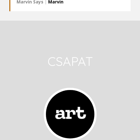
Marvin Says
|
Marvin
CSAPAT