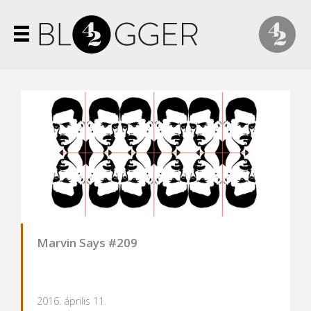
Marvin Says #209
2016. április 11.