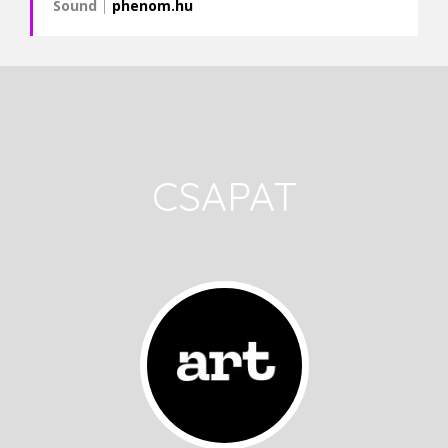
Sound
|
phenom.hu
CSAPAT