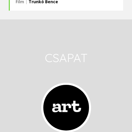
Film
|
Trunkó Bence
CSAPAT