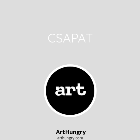
CSAPAT
ArtHungry
arthungry.com