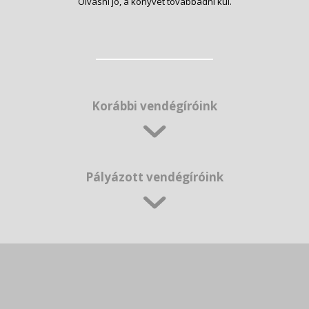
Olvasni jó, a könyvet továbbadni kúl.
Korábbi vendégíróink
Pályázott vendégíróink