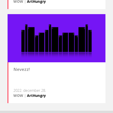
WOW
|
ArtHungry
Nevezz!
2022. december 28.
WOW
|
ArtHungry