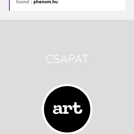
Sound
|
phenom.hu
CSAPAT