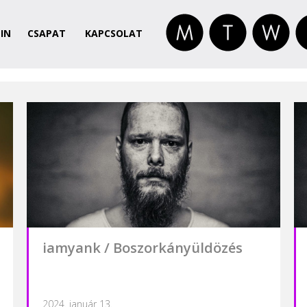
IN
CSAPAT
KAPCSOLAT
iamyank / Boszorkányüldözés
2024. január 13.