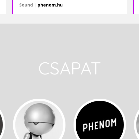
Sound
|
phenom.hu
CSAPAT