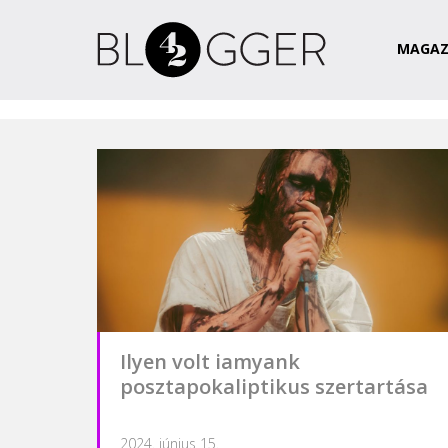
Magazin
Csapat
Kapcsolat
MAGAZ
Ilyen volt iamyank
posztapokaliptikus szertartása
2024. június 15.