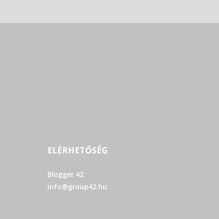
ELÉRHETŐSÉG
Blogger 42
info@group42.hu