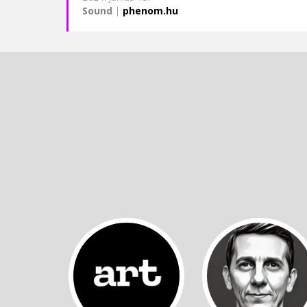
Sound
|
phenom.hu