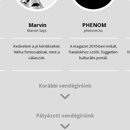
Marvin
PHENOM
Marvin Says
phenom.hu
Kedvelem a jó kérdéseket.
A magazin 2010-ben indult,
Néha fontosabbak, mint a
fiatalokhoz szóló, független
f
válaszok.
kulturális portál.
Korábbi vendégíróink
Pályázott vendégíróink