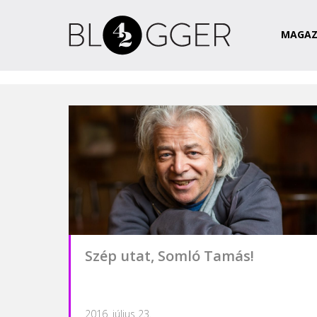
Magazin
Csapat
Kapcsolat
MAGAZ
Szép utat, Somló Tamás!
2016. július 23.