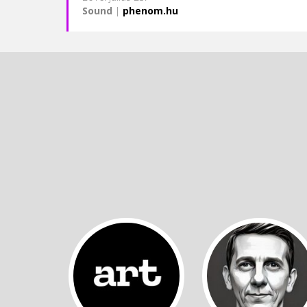
Sound
|
phenom.hu