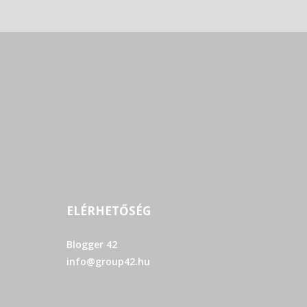
ELÉRHETŐSÉG
Blogger 42
info@group42.hu