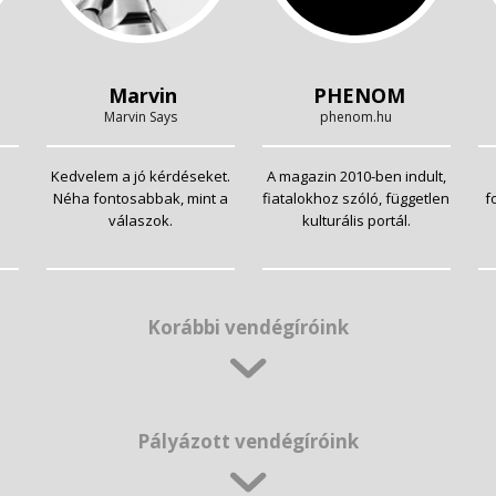
Marvin
PHENOM
Marvin Says
phenom.hu
Kedvelem a jó kérdéseket.
A magazin 2010-ben indult,
Néha fontosabbak, mint a
fiatalokhoz szóló, független
f
válaszok.
kulturális portál.
Korábbi vendégíróink
Pályázott vendégíróink