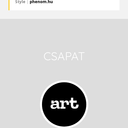
Style
|
phenom.hu
CSAPAT