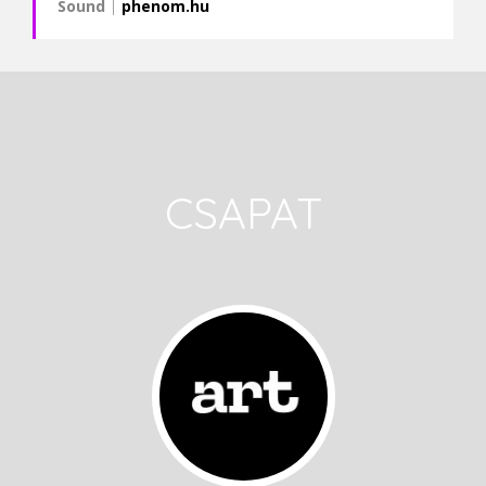
Sound
|
phenom.hu
CSAPAT