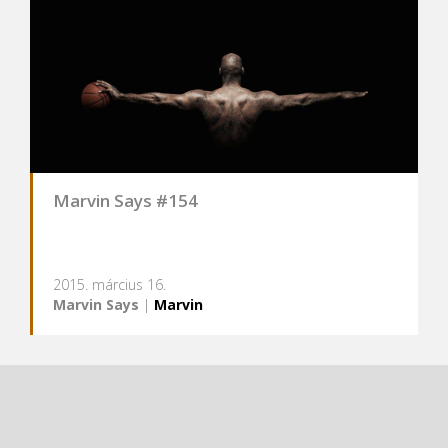
Marvin Says #154
2015. március 16.
Marvin Says
|
Marvin