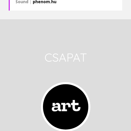
Sound
|
phenom.hu
CSAPAT