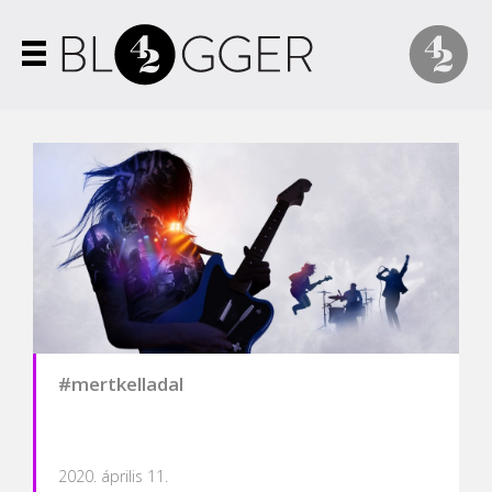
#mertkelladal
2020. április 11.