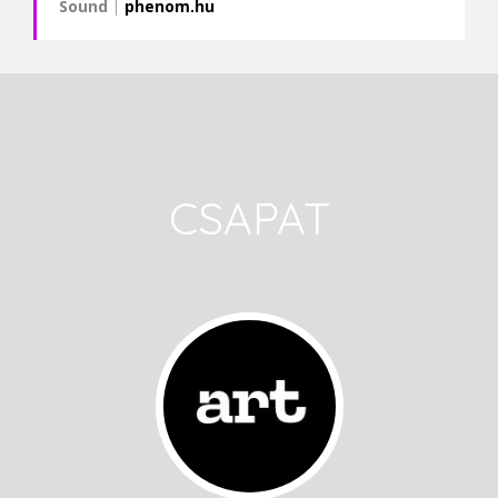
Sound
|
phenom.hu
CSAPAT