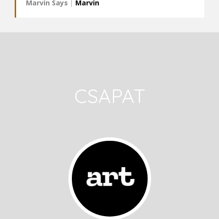
Marvin Says
|
Marvin
CSAPAT