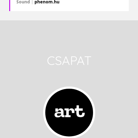
Sound
|
phenom.hu
CSAPAT