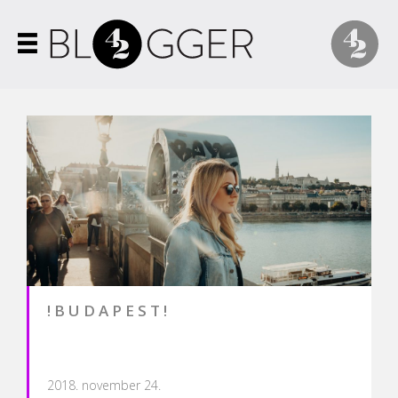
! B U D A P E S T !
2018. november 24.