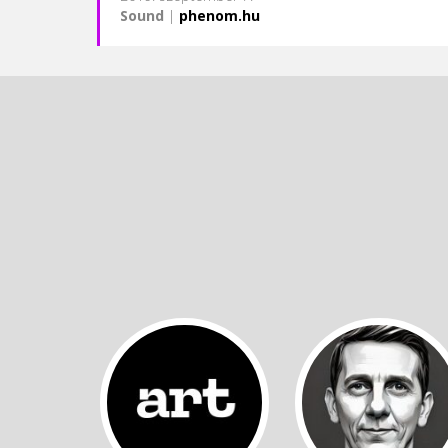
Sound
|
phenom.hu