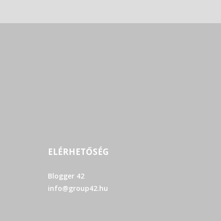
ELÉRHETŐSÉG
Blogger 42
info@group42.hu