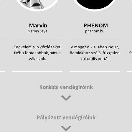
Marvin
PHENOM
Marvin Says
phenom.hu
Kedvelem a jó kérdéseket.
A magazin 2010-ben indult,
Néha fontosabbak, mint a
fiatalokhoz szóló, független
f
válaszok.
kulturális portál.
Korábbi vendégíróink
Pályázott vendégíróink