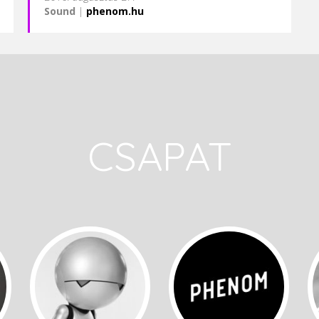
Sound
|
phenom.hu
CSAPAT