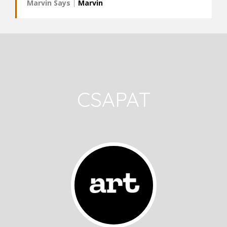
Marvin Says
|
Marvin
CSAPAT