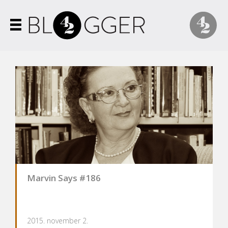
Marvin Says #186
2015. november 2.