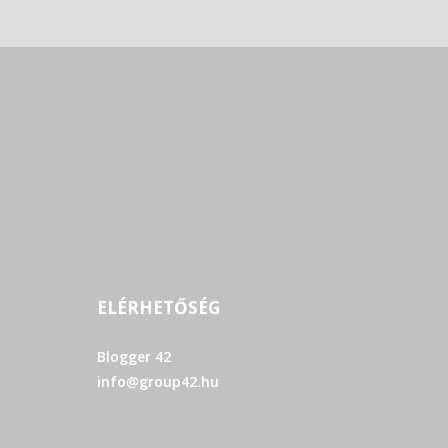
ELÉRHETŐSÉG
Blogger 42
info@group42.hu