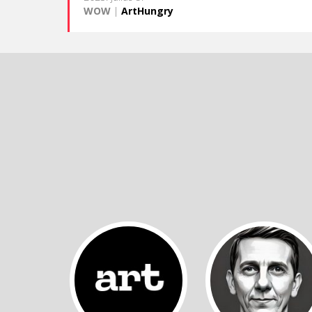
WOW
|
ArtHungry