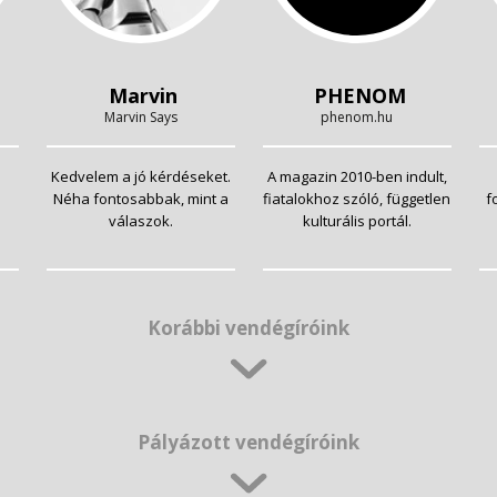
Marvin
PHENOM
Marvin Says
phenom.hu
Kedvelem a jó kérdéseket.
A magazin 2010-ben indult,
Néha fontosabbak, mint a
fiatalokhoz szóló, független
f
válaszok.
kulturális portál.
Korábbi vendégíróink
Pályázott vendégíróink