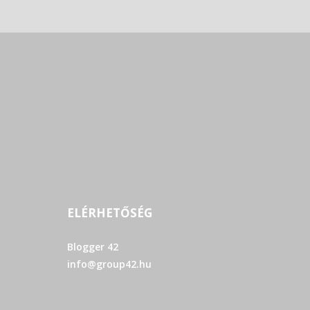
ELÉRHETŐSÉG
Blogger 42
info@group42.hu