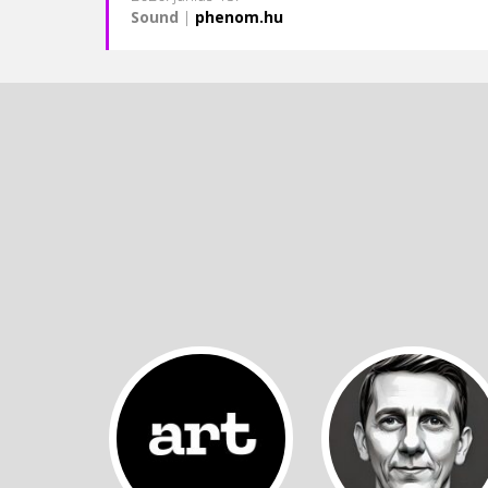
Sound
|
phenom.hu