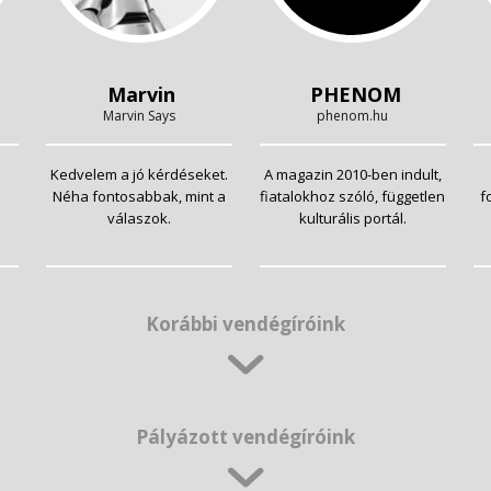
Marvin
PHENOM
Marvin Says
phenom.hu
Kedvelem a jó kérdéseket.
A magazin 2010-ben indult,
Néha fontosabbak, mint a
fiatalokhoz szóló, független
f
válaszok.
kulturális portál.
Korábbi vendégíróink
Pályázott vendégíróink