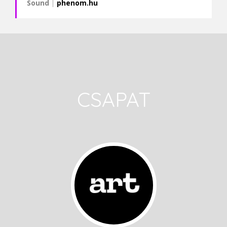
Sound
|
phenom.hu
CSAPAT