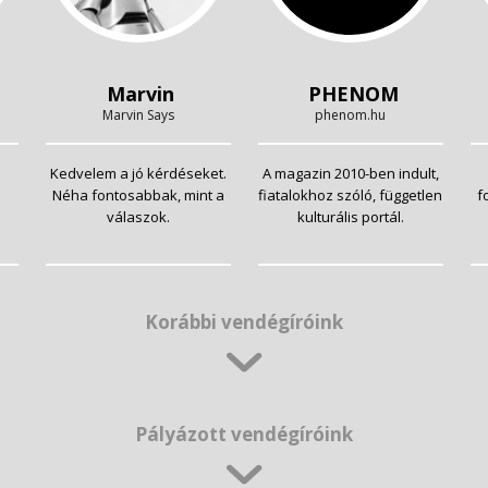
Marvin
PHENOM
Marvin Says
phenom.hu
Kedvelem a jó kérdéseket.
A magazin 2010-ben indult,
Néha fontosabbak, mint a
fiatalokhoz szóló, független
f
válaszok.
kulturális portál.
Korábbi vendégíróink
Pályázott vendégíróink