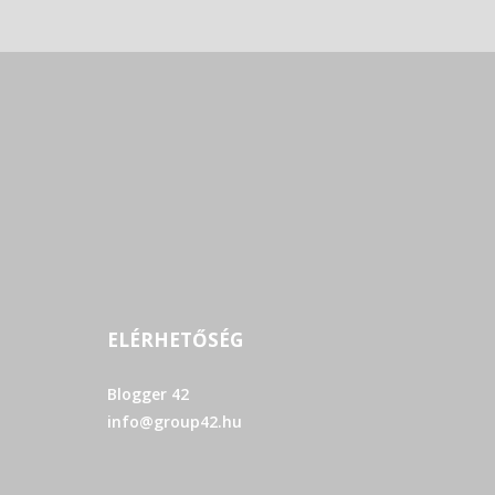
ELÉRHETŐSÉG
Blogger 42
info@group42.hu