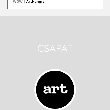
WOW
|
ArtHungry
CSAPAT