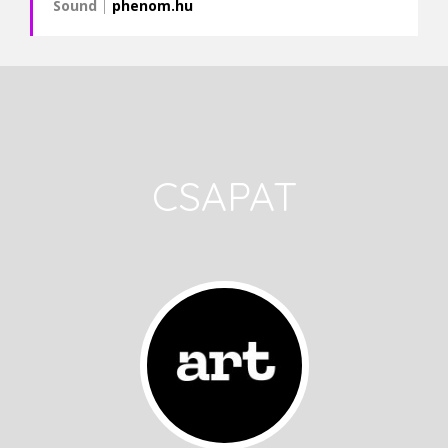
Sound
|
phenom.hu
CSAPAT