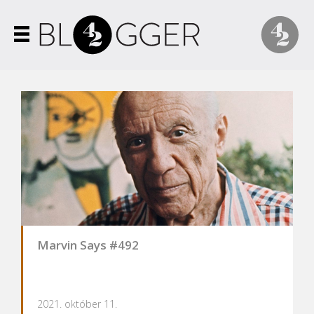
Marvin Says #492
2021. október 11.