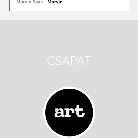
Marvin Says
|
Marvin
CSAPAT