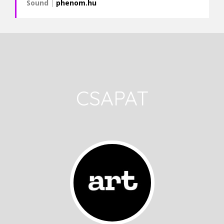
Sound
|
phenom.hu
CSAPAT