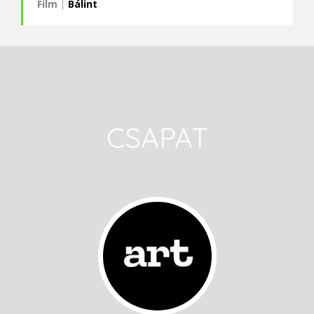
Film
|
Bálint
CSAPAT