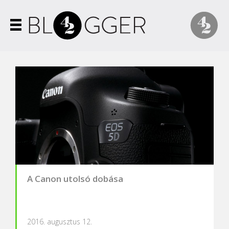
A Canon utolsó dobása
2016. augusztus 12.