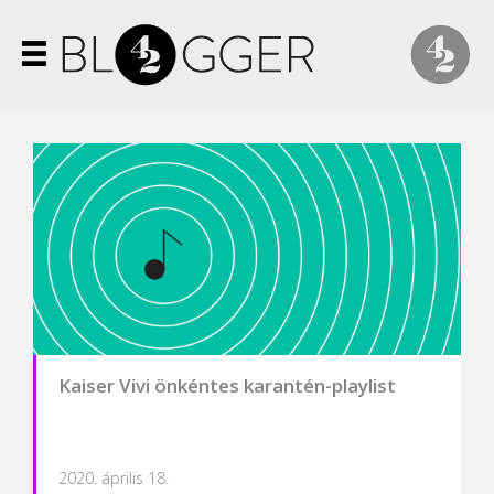
Kaiser Vivi önkéntes karantén-playlist
2020. április 18.