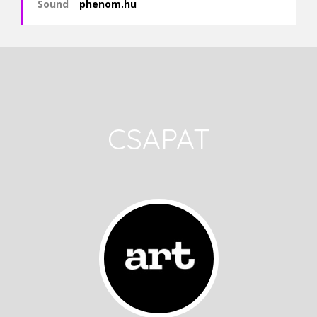
Sound
|
phenom.hu
CSAPAT