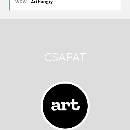
WOW
|
ArtHungry
CSAPAT