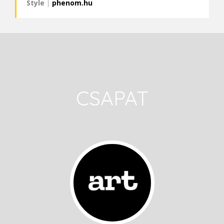
Style
|
phenom.hu
CSAPAT