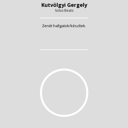
Kutvölgyi Gergely
Solus Beats
Zenét hallgatok/készítek.