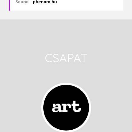
Sound
|
phenom.hu
CSAPAT