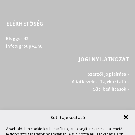
ELÉRHETŐSÉG
Blogger 42
info@group42.hu
JOGI NYILATKOZAT
Szerzői jog leírása ›
Adatkezelési Tájékoztató ›
Süti beállítások ›
Süti tájékoztató
A weboldalon cookie-kat használunk, amik segítenek minket a lehető
legjobb szolgáltatások nyújtásában. A süti hozzájárulásokat az alábbi