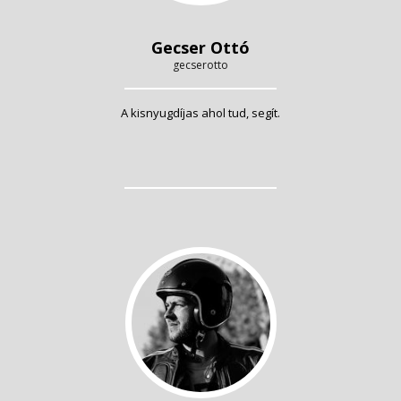
Gecser Ottó
gecserotto
A kisnyugdíjas ahol tud, segít.