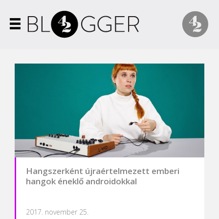
Hangszerként újraértelmezett emberi
hangok éneklő androidokkal
2017. november 25.