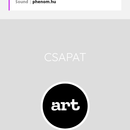
Sound
|
phenom.hu
CSAPAT