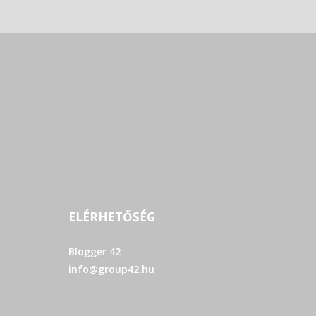
ELÉRHETŐSÉG
Blogger 42
info@group42.hu