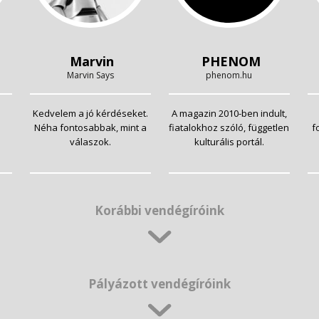
Marvin
PHENOM
Marvin Says
phenom.hu
Kedvelem a jó kérdéseket.
A magazin 2010-ben indult,
Néha fontosabbak, mint a
fiatalokhoz szóló, független
f
válaszok.
kulturális portál.
Korábbi vendégíróink
Pályázott vendégíróink