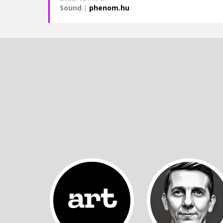
Sound
|
phenom.hu