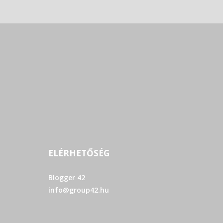
ELÉRHETŐSÉG
Blogger 42
info@group42.hu