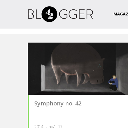
Magazin
Csapat
Kapcsolat
MAGAZ
Symphony no. 42
2014. január 17.