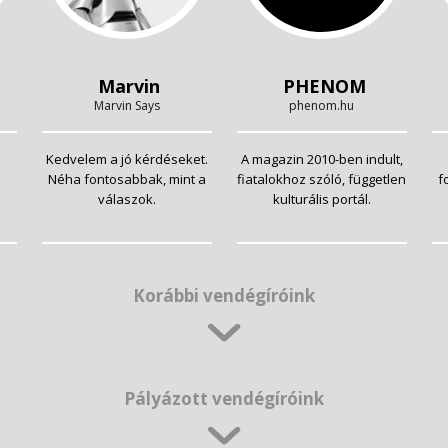
Marvin
PHENOM
Marvin Says
phenom.hu
Kedvelem a jó kérdéseket.
A magazin 2010-ben indult,
Néha fontosabbak, mint a
fiatalokhoz szóló, független
f
válaszok.
kulturális portál.
Korábbi vendégíróink
Pályázott vendégíróink