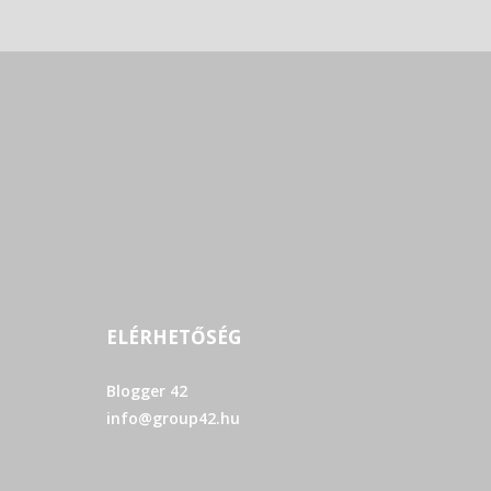
ELÉRHETŐSÉG
Blogger 42
info@group42.hu