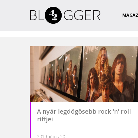
Magazin
Csapat
Kapcsolat
MAGAZ
A nyár legdögösebb rock ‘n’ roll
riffjei
2019. július 20.