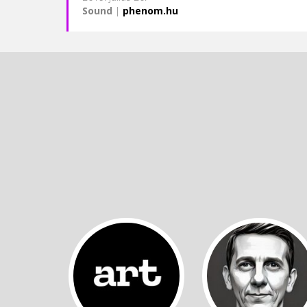
Sound
|
phenom.hu