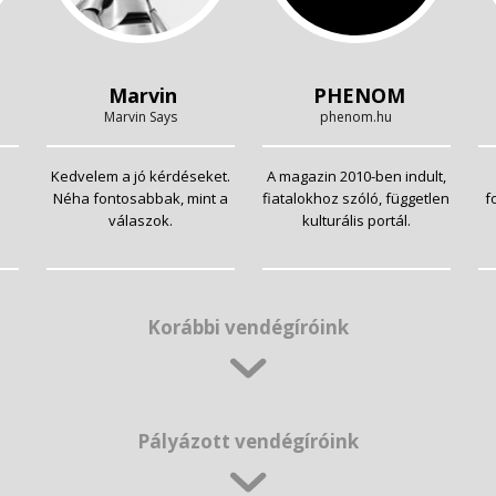
Marvin
PHENOM
Marvin Says
phenom.hu
Kedvelem a jó kérdéseket.
A magazin 2010-ben indult,
Néha fontosabbak, mint a
fiatalokhoz szóló, független
f
válaszok.
kulturális portál.
Korábbi vendégíróink
Pályázott vendégíróink