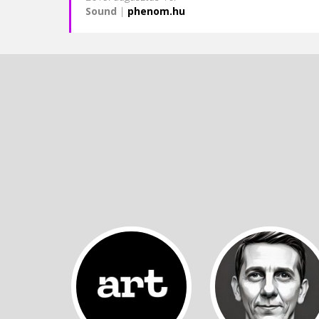
Sound
|
phenom.hu