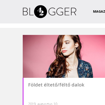
Magazin
Csapat
Kapcsolat
MAGAZ
Földet éltető/féltő dalok
2019. augusztus 10.