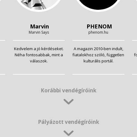
Marvin
PHENOM
Marvin Says
phenom.hu
Kedvelem a jó kérdéseket.
A magazin 2010-ben indult,
Néha fontosabbak, mint a
fiatalokhoz szóló, független
f
válaszok.
kulturális portál.
Korábbi vendégíróink
Pályázott vendégíróink