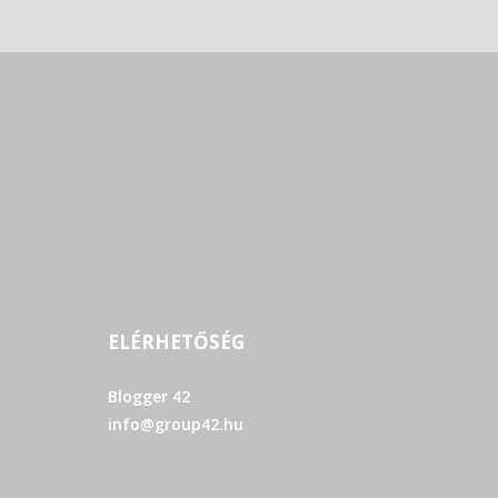
ELÉRHETŐSÉG
Blogger 42
info@group42.hu