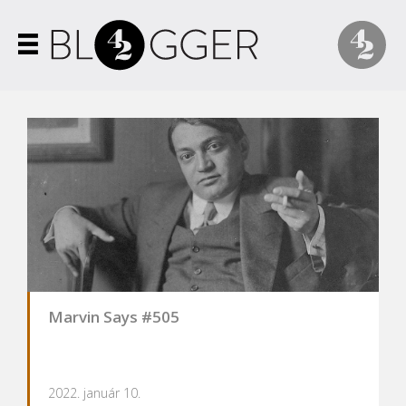
Marvin Says #505
2022. január 10.