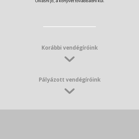
Olvasni jó, a könyvet továbbadni kúl.
Korábbi vendégíróink
Pályázott vendégíróink