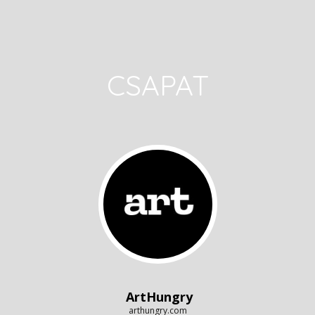
CSAPAT
ArtHungry
arthungry.com