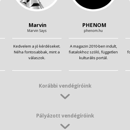
Marvin
PHENOM
Marvin Says
phenom.hu
Kedvelem a jó kérdéseket.
A magazin 2010-ben indult,
Néha fontosabbak, mint a
fiatalokhoz szóló, független
f
válaszok.
kulturális portál.
Korábbi vendégíróink
Pályázott vendégíróink