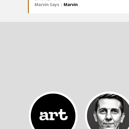
Marvin Says
|
Marvin