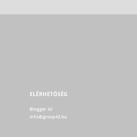
ELÉRHETŐSÉG
Blogger 42
info@group42.hu