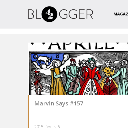
Magazin
Csapat
Kapcsolat
MAGAZ
Marvin Says #157
2015. április 6.