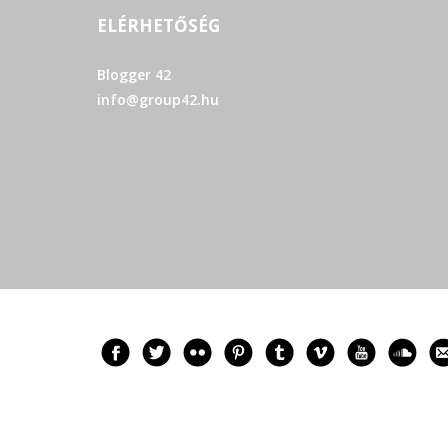
ELÉRHETŐSÉG
Blogger 42
info@group42.hu