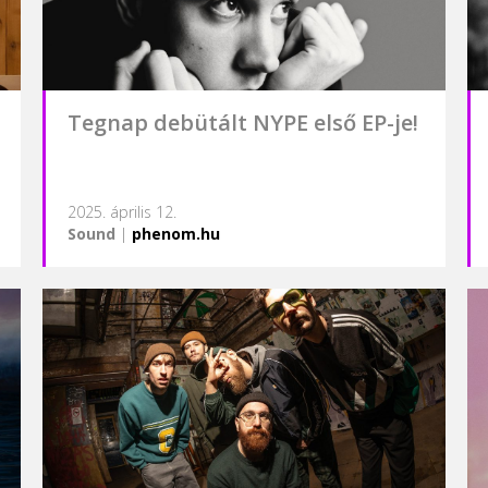
Tegnap debütált NYPE első EP-je!
2025. április 12.
Sound
|
phenom.hu