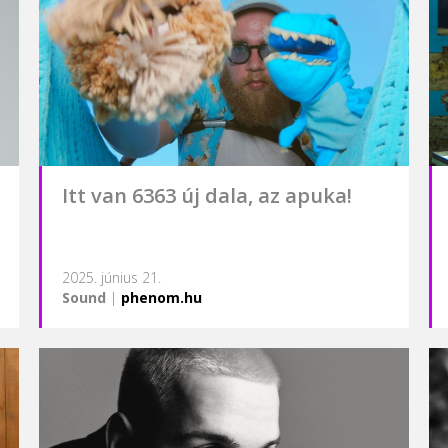
Itt van 6363 új dala, az apuka!
2025. június 21.
Sound
|
phenom.hu