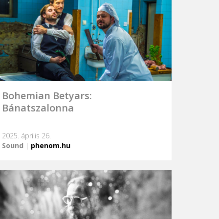
Bohemian Betyars:
Bánatszalonna
2025. április 26.
Sound
|
phenom.hu