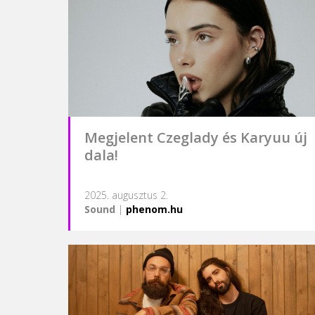
Megjelent Czeglady és Karyuu új
dala!
2025. augusztus 2.
Sound
|
phenom.hu