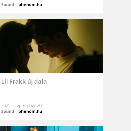
Sound
|
phenom.hu
Lil Frakk új dala
2025. szeptember 20.
Sound
|
phenom.hu