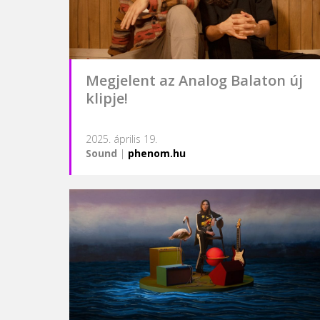
Megjelent az Analog Balaton új
klipje!
2025. április 19.
Sound
|
phenom.hu