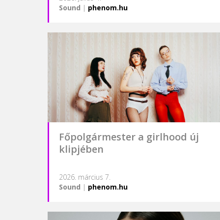
Sound
|
phenom.hu
Főpolgármester a girlhood új
klipjében
2026. március 7.
Sound
|
phenom.hu