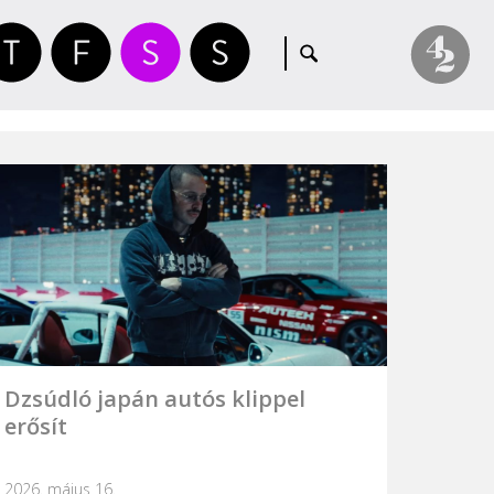
Dzsúdló japán autós klippel
erősít
2026. május 16.