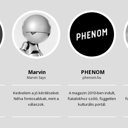
Marvin
PHENOM
Marvin Says
phenom.hu
Kedvelem a jó kérdéseket.
A magazin 2010-ben indult,
Néha fontosabbak, mint a
fiatalokhoz szóló, független
f
válaszok.
kulturális portál.