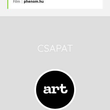
Film
|
phenom.hu
CSAPAT