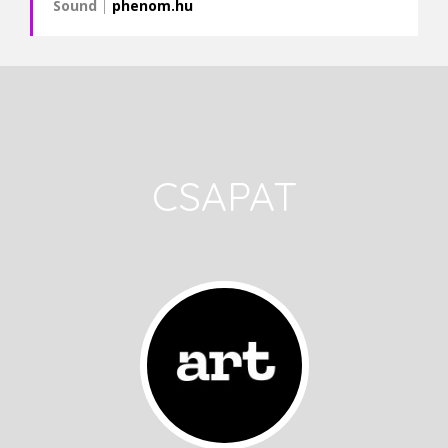
Sound
|
phenom.hu
CSAPAT