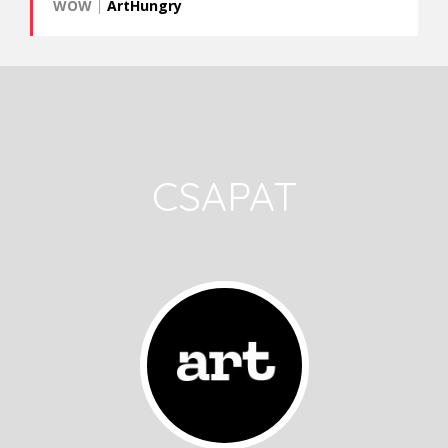
WOW
|
ArtHungry
CSAPAT