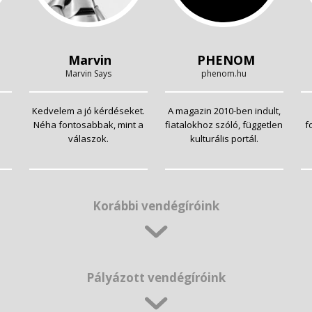
Marvin
PHENOM
Marvin Says
phenom.hu
Kedvelem a jó kérdéseket.
A magazin 2010-ben indult,
Néha fontosabbak, mint a
fiatalokhoz szóló, független
f
válaszok.
kulturális portál.
Korábbi vendégíróink
Pályázott vendégíróink