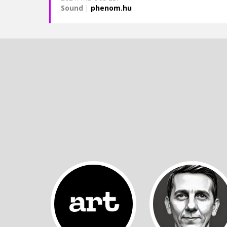
Sound
|
phenom.hu