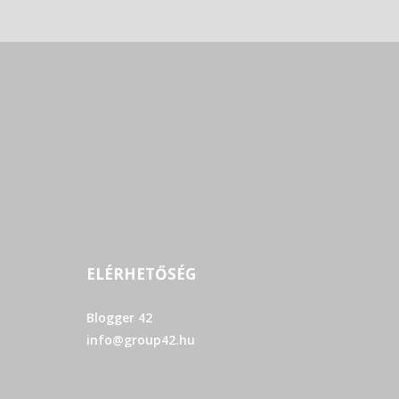
ELÉRHETŐSÉG
Blogger 42
info@group42.hu