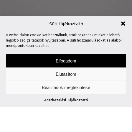
Süti tájékoztató
A weboldalon cookie-kat használunk, amik segítenek minket a lehető
MARVIN SAYS #372
legjobb szolgáltatások nyújtásában. A süti hozzájárulásokat az alábbi
menüpontokban kezelheti.
Elfogadom
Elutasítom
Hétfőnként Marvin, a paranoid android
Beállítások megtekintése
megmondja. A tuttit.
Adatkezelési Tájékoztató
MARVIN SAYS #372