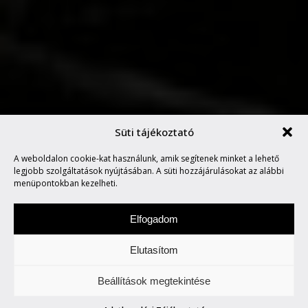
Süti tájékoztató
AZ ALMA NEM ESIK MESSZE
A weboldalon cookie-kat használunk, amik segítenek minket a lehető
A FÁJÁTÓL
legjobb szolgáltatások nyújtásában. A süti hozzájárulásokat az alábbi
menüpontokban kezelheti.
Elfogadom
Elutasítom
Szombat a zene napja. Figyeljetek és
Beállítások megtekintése
hallgassatok minket.