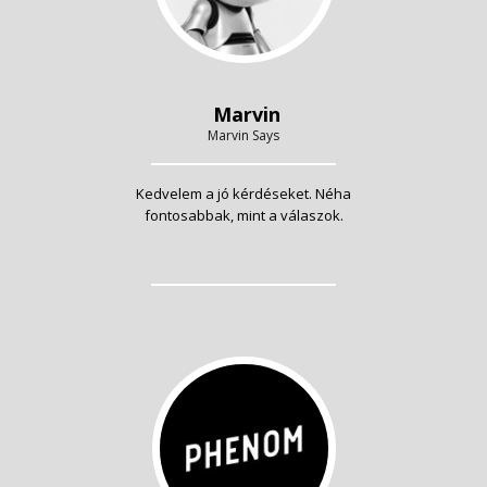
Marvin
Marvin Says
Kedvelem a jó kérdéseket. Néha
fontosabbak, mint a válaszok.