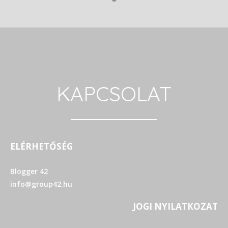
KAPCSOLAT
ELÉRHETŐSÉG
Blogger 42
info@group42.hu
JOGI NYILATKOZAT