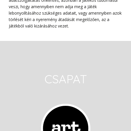
adatszolgáltatás önkéntes, azonban a Játékos tudomásul
veszi, hogy amennyiben nem adja meg a Játék
lebonyolításához szükséges adatait, vagy amennyiben azok
törlését kéri a nyeremény átadását megelőzően, az a
Játékból való kizárásához vezet.
CSAPAT