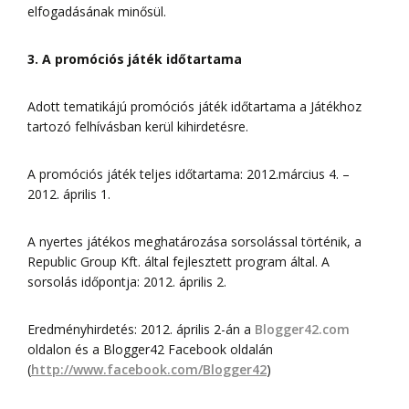
elfogadásának minősül.
3. A promóciós játék időtartama
Adott tematikájú promóciós játék időtartama a Játékhoz
tartozó felhívásban kerül kihirdetésre.
A promóciós játék teljes időtartama: 2012.március 4. –
2012. április 1.
A nyertes játékos meghatározása sorsolással történik, a
Republic Group Kft. által fejlesztett program által. A
sorsolás időpontja: 2012. április 2.
Eredményhirdetés: 2012. április 2-án a
Blogger42.com
oldalon és a Blogger42 Facebook oldalán
(
http://www.facebook.com/Blogger42
)