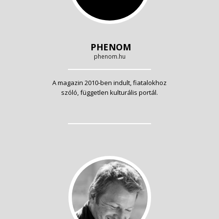
PHENOM
phenom.hu
A magazin 2010-ben indult, fiatalokhoz
szóló, független kulturális portál.