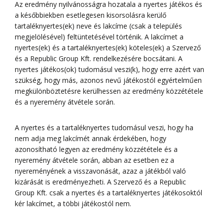
Az eredmény nyilvánosságra hozatala a nyertes játékos és
a későbbiekben esetlegesen kisorsolásra kerülő
tartaléknyertes(ek) neve és lakcíme (csak a település
megjelölésével) feltüntetésével történik. A lakcímet a
nyertes(ek) és a tartaléknyertes(ek) köteles(ek) a Szervező
és a Republic Group Kft. rendelkezésére bocsátani. A
nyertes játékos(ok) tudomásul veszi(k), hogy erre azért van
szükség, hogy más, azonos nevű játékostól egyértelműen
megkülönböztetésre kerülhessen az eredmény közzététele
és a nyeremény átvétele során.
A nyertes és a tartaléknyertes tudomásul veszi, hogy ha
nem adja meg lakcímét annak érdekében, hogy
azonosítható legyen az eredmény közzététele és a
nyeremény átvétele során, abban az esetben ez a
nyereményének a visszavonását, azaz a játékból való
kizárását is eredményezheti. A Szervező és a Republic
Group Kft. csak a nyertes és a tartaléknyertes játékosoktól
kér lakcímet, a többi játékostól nem.