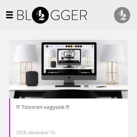
!!! Tízezren vagyunk !!!
2018. december 15.