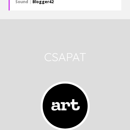
Sound
|
Blogger42
CSAPAT